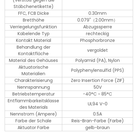
(Verstoß gegen die
Stäbchenetikette)
FFC, FCB Dicke
0.30mm
Bretthöhe
0.079"（2.00mm）
Verriegelungsfunktion
Abzugssperre
Kabelende Typ
rechteckig
Kontakt Material
Phosphorbronze
Behandlung der
vergoldet
Kontaktfläche
Material des Gehäuses
Polyamid (PA), Nylon
Aktuatorische
Polyphenylensulfid (PPS)
Materialien
Charakterisierung
Zero Insertion Force (ZIF)
Nennspannung
50V
Betriebstemperatur
-40°C ~ 85°C
Entflammbarkeitsklasse
UL94 V-0
des Materials
Nennstrom (Ampere)
0.5A
Farbe der Schale
Reis-Bran-Farbe (Farbe)
Aktuator Farbe
gelb-braun