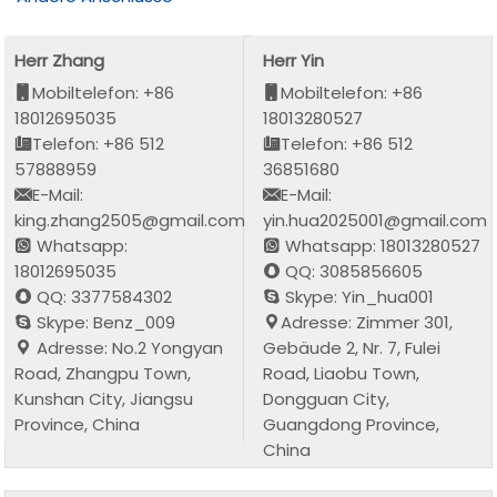
Herr Zhang
Herr Yin
Mobiltelefon: +86
Mobiltelefon: +86
18012695035
18013280527
Telefon: +86 512
Telefon: +86 512
57888959
36851680
E-Mail:
E-Mail:
king.zhang2505@gmail.com
yin.hua2025001@gmail.com
Whatsapp:
Whatsapp: 18013280527
18012695035
QQ: 3085856605
QQ: 3377584302
Skype: Yin_hua001
Skype: Benz_009
Adresse: Zimmer 301,
Adresse: No.2 Yongyan
Gebäude 2, Nr. 7, Fulei
Road, Zhangpu Town,
Road, Liaobu Town,
Kunshan City, Jiangsu
Dongguan City,
Province, China
Guangdong Province,
China