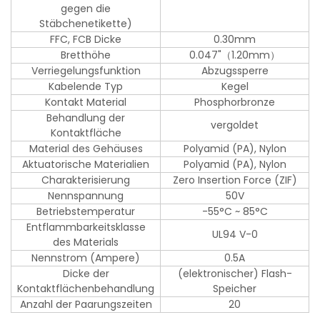
gegen die
Stäbchenetikette)
FFC, FCB Dicke
0.30mm
Bretthöhe
0.047"（1.20mm）
Verriegelungsfunktion
Abzugssperre
Kabelende Typ
Kegel
Kontakt Material
Phosphorbronze
Behandlung der
vergoldet
Kontaktfläche
Material des Gehäuses
Polyamid (PA), Nylon
Aktuatorische Materialien
Polyamid (PA), Nylon
Charakterisierung
Zero Insertion Force (ZIF)
Nennspannung
50V
Betriebstemperatur
-55°C ~ 85°C
Entflammbarkeitsklasse
UL94 V-0
des Materials
Nennstrom (Ampere)
0.5A
Dicke der
(elektronischer) Flash-
Kontaktflächenbehandlung
Speicher
Anzahl der Paarungszeiten
20