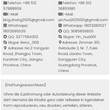
Telefon: +86 512
Telefon: +86 512
57888959
36851680
E-Mail:
E-Mail:
king.zhang2505@gmail.com
yin.hua2025001@gmail.com
Whatsapp:
Whatsapp: 18013280527
18012695035
QQ: 3085856605
QQ: 3377584302
Skype: Yin_hua001
Skype: Benz_009
Adresse: Zimmer 301,
Adresse: No.2 Yongyan
Gebäude 2, Nr. 7, Fulei
Road, Zhangpu Town,
Road, Liaobu Town,
Kunshan City, Jiangsu
Dongguan City,
Province, China
Guangdong Province,
China
【Haftungsausschluss】
Ohne die Zustimmung oder Autorisierung dieser Website
darf niemand die Inhalte ganz oder teilweise in irgendeiner
Form reproducieren, neu drucken, verteilen, zitieren,