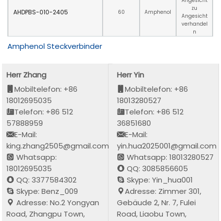
Angesicht
zu
AHDPBS-010-2405
60
Amphenol
Angesicht
verhandel
n
Amphenol Steckverbinder
Herr Zhang
Herr Yin
Mobiltelefon: +86
Mobiltelefon: +86
18012695035
18013280527
Telefon: +86 512
Telefon: +86 512
57888959
36851680
E-Mail:
E-Mail:
king.zhang2505@gmail.com
yin.hua2025001@gmail.com
Whatsapp:
Whatsapp: 18013280527
18012695035
QQ: 3085856605
QQ: 3377584302
Skype: Yin_hua001
Skype: Benz_009
Adresse: Zimmer 301,
Adresse: No.2 Yongyan
Gebäude 2, Nr. 7, Fulei
Road, Zhangpu Town,
Road, Liaobu Town,