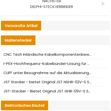
NÄCHSTER
DELPHI-STECKVERBINDER
Verwandte Artikel
Markenstecker
CNC Tech Inländische Kabelkomponentenbewertung und Massenproduktionsanpassungsanleitung
I-PEX-Hochfrequenz-Kabelbündel-Lösung für die heimische Produktion analysiert
CLIFF unter Bezugnahme auf die Aktualisierung der chinesischen Stecker-Testnormen
JST Stecker - bietet Original JST NSHR-02V-S Stecker und Ersatzteile an
JST-Stecker - Bietet Original JST GHR-09V-S Stecker und Ersatzteile an
Elektronisches Bauteil