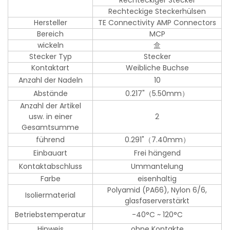
Rechteckiger Stecker
Rechteckige Steckerhülsen
Hersteller
TE Connectivity AMP Connectors
Bereich
MCP
wickeln
盒
Stecker Typ
Stecker
Kontaktart
Weibliche Buchse
Anzahl der Nadeln
10
Abstände
0.217"（5.50mm）
Anzahl der Artikel
usw. in einer
2
Gesamtsumme
führend
0.291"（7.40mm）
Einbauart
Frei hängend
Kontaktabschluss
Ummantelung
Farbe
eisenhaltig
Polyamid (PA66), Nylon 6/6,
Isoliermaterial
glasfaserverstärkt
Betriebstemperatur
-40°C ~ 120°C
Hinweis
ohne Kontakte