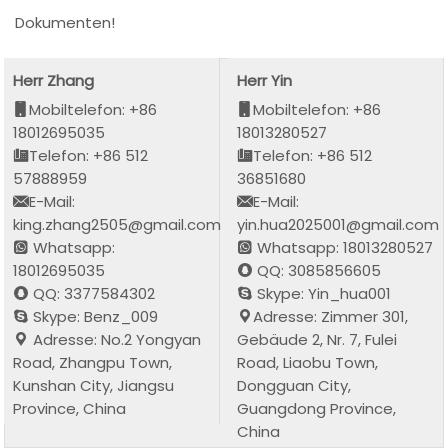
Dokumenten!
Herr Zhang
Herr Yin
Mobiltelefon: +86
Mobiltelefon: +86
18012695035
18013280527
Telefon: +86 512
Telefon: +86 512
57888959
36851680
E-Mail:
E-Mail:
king.zhang2505@gmail.com
yin.hua2025001@gmail.com
Whatsapp:
Whatsapp: 18013280527
18012695035
QQ: 3085856605
QQ: 3377584302
Skype: Yin_hua001
Skype: Benz_009
Adresse: Zimmer 301,
Adresse: No.2 Yongyan
Gebäude 2, Nr. 7, Fulei
Road, Zhangpu Town,
Road, Liaobu Town,
Kunshan City, Jiangsu
Dongguan City,
Province, China
Guangdong Province,
China