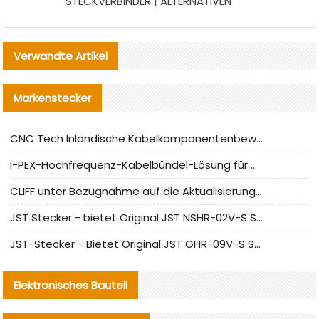
STECKVERBINDER | ALTERNATIVEN
Verwandte Artikel
Markenstecker
CNC Tech Inländische Kabelkomponentenbewertung und Massenproduktionsanpassungsanleitung
I-PEX-Hochfrequenz-Kabelbündel-Lösung für die heimische Produktion analysiert
CLIFF unter Bezugnahme auf die Aktualisierung der chinesischen Stecker-Testnormen
JST Stecker - bietet Original JST NSHR-02V-S Stecker und Ersatzteile an
JST-Stecker - Bietet Original JST GHR-09V-S Stecker und Ersatzteile an
Elektronisches Bauteil