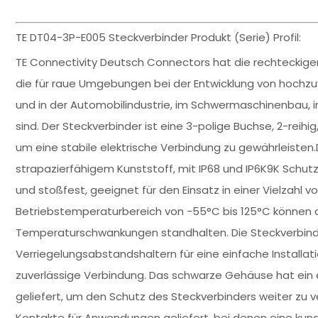
TE DT04-3P-E005 Steckverbinder Produkt (Serie) Profil:
TE Connectivity Deutsch Connectors hat die rechteckige
die für raue Umgebungen bei der Entwicklung von hochzu
und in der Automobilindustrie, im Schwermaschinenbau, i
sind. Der Steckverbinder ist eine 3-polige Buchse, 2-reihi
um eine stabile elektrische Verbindung zu gewährleisten
strapazierfähigem Kunststoff, mit IP68 und IP6K9K Schut
und stoßfest, geeignet für den Einsatz in einer Vielzahl
Betriebstemperaturbereich von -55°C bis 125°C können 
Temperaturschwankungen standhalten. Die Steckverbinde
Verriegelungsabstandshaltern für eine einfache Installa
zuverlässige Verbindung. Das schwarze Gehäuse hat ein 
geliefert, um den Schutz des Steckverbinders weiter zu 
Kontakte für Anwendungen geliefert, bei denen eine kund