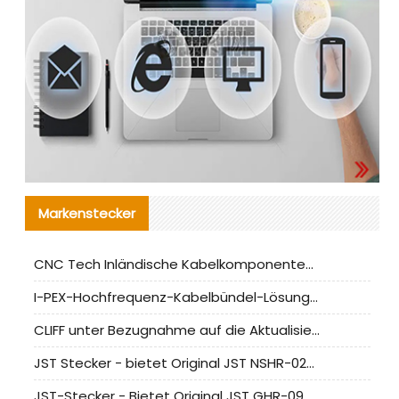
Markenstecker
CNC Tech Inländische Kabelkomponentenbewertung und Massenproduktionsanpassungsanleitung
I-PEX-Hochfrequenz-Kabelbündel-Lösung für die heimische Produktion analysiert
CLIFF unter Bezugnahme auf die Aktualisierung der chinesischen Stecker-Testnormen
JST Stecker - bietet Original JST NSHR-02V-S Stecker und Ersatzteile an
JST-Stecker - Bietet Original JST GHR-09V-S Stecker und Ersatzteile an