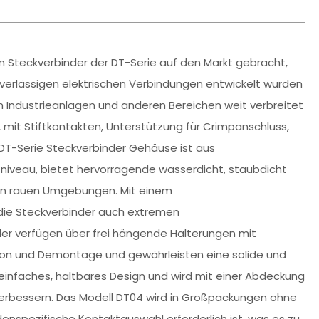
n Steckverbinder der DT-Serie auf den Markt gebracht,
verlässigen elektrischen Verbindungen entwickelt wurden
n Industrieanlagen und anderen Bereichen weit verbreitet
g, mit Stiftkontakten, Unterstützung für Crimpanschluss,
.DT-Serie Steckverbinder Gehäuse ist aus
zniveau, bietet hervorragende wasserdicht, staubdicht
 von rauen Umgebungen. Mit einem
die Steckverbinder auch extremen
r verfügen über frei hängende Halterungen mit
tion und Demontage und gewährleisten eine solide und
einfaches, haltbares Design und wird mit einer Abdeckung
verbessern. Das Modell DT04 wird in Großpackungen ohne
enspezifische Kontaktauswahl erforderlich ist, was es zu