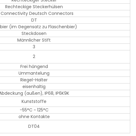
Rechteckiger Stecker
Rechteckige Steckerhülsen
 Connectivity Deutsch Connectors
DT
bier (im Gegensatz zu Flaschenbier)
Steckdosen
Männlicher Stift
3
2
Frei hängend
Ummantelung
Riegel-Halter
eisenhaltig
Abdeckung (außen), IP68, IP6K9K
Kunststoffe
-55°C ~ 125°C
ohne Kontakte
DT04