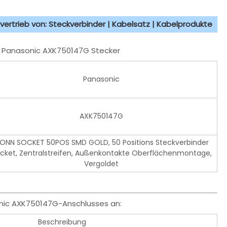
vertrieb von: Steckverbinder | Kabelsatz | Kabelprodukte
en Panasonic AXK750147G Stecker
Panasonic
AXK750147G
ONN SOCKET 50POS SMD GOLD, 50 Positions Steckverbinder
cket, Zentralstreifen, Außenkontakte Oberflächenmontage,
Vergoldet
nic AXK750147G-Anschlusses an:
Beschreibung