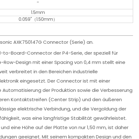
-
1.5mm
0.059"（1.50mm）
asonic AXK750147G Connector (Serie) an.
-to-Board-Connector der P4-Serie, der speziell für
le-Row-Design mit einer Spacing von 0,4 mm stellt eine
eit verbreitet in den Bereichen industrielle
ktronik eingesetzt. Der Connector ist mit einer
e Automatisierung der Produktion sowie die Verbesserung
ren Kontaktstreifen (Center Strip) und den äußeren
lässige elektrische Verbindung, und die Vergoldung der
higkeit, was eine langfristige Stabilität gewährleistet.
und eine Höhe auf der Platte von nur 1,50 mm, ist daher
dungen geeignet. Mit seinem kompakten Design und den