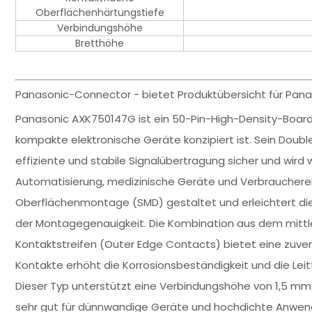
Oberflächenhärtungstiefe
Verbindungshöhe
Bretthöhe
Panasonic-Connector - bietet Produktübersicht für Pan
Panasonic AXK750147G ist ein 50-Pin-High-Density-Board
kompakte elektronische Geräte konzipiert ist. Sein Doub
effiziente und stabile Signalübertragung sicher und wird w
Automatisierung, medizinische Geräte und Verbraucherele
Oberflächenmontage (SMD) gestaltet und erleichtert di
der Montagegenauigkeit. Die Kombination aus dem mittle
Kontaktstreifen (Outer Edge Contacts) bietet eine zuver
Kontakte erhöht die Korrosionsbeständigkeit und die Leitfä
Dieser Typ unterstützt eine Verbindungshöhe von 1,5 mm 
sehr gut für dünnwandige Geräte und hochdichte Anwen