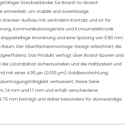
ungsfähiger Steckverbinder für Board-to-Board-
 entwickelt, um stabile und zuverlässige
n Stecker-Aufbau mit zentralem Kontakt und ist für
euerung, Kommunikationsgeräte und Konsumelektronik
ine doppelreihige Anordnung und eine Spacing von 0.80 mm
m Raum. Der Oberflächenmontage-Design erleichtert die
ageeffizienz. Das Produkt verfügt über Board-Spuren und
 die Lötstabilität sicherzustellen und die Haltbarkeit und
ind mit einer 4.00 µin (0.100 µm) Goldbeschichtung
übertragungsfähigkeit verbessert. Diese Serie
m, 14 mm und 17 mm und erfüllt verschiedene
r 4.75 mm beträgt und daher besonders für dünnwandige