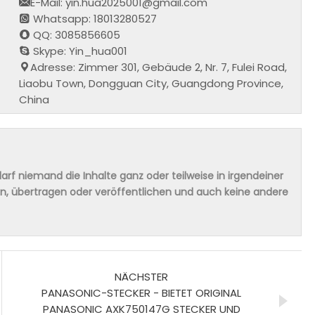
E-Mail: yin.hua2025001@gmail.com
Whatsapp: 18013280527
QQ: 3085856605
Skype: Yin_hua001
Adresse: Zimmer 301, Gebäude 2, Nr. 7, Fulei Road,
Liaobu Town, Dongguan City, Guangdong Province,
China
rf niemand die Inhalte ganz oder teilweise in irgendeiner
ern, übertragen oder veröffentlichen und auch keine andere
NÄCHSTER
PANASONIC-STECKER - BIETET ORIGINAL
PANASONIC AXK750147G STECKER UND