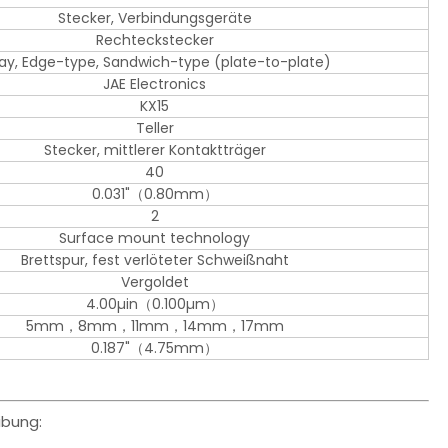
Stecker, Verbindungsgeräte
Rechteckstecker
ray, Edge-type, Sandwich-type (plate-to-plate)
JAE Electronics
KX15
Teller
Stecker, mittlerer Kontaktträger
40
0.031"（0.80mm）
2
Surface mount technology
Brettspur, fest verlöteter Schweißnaht
Vergoldet
4.00µin（0.100µm）
5mm，8mm，11mm，14mm，17mm
0.187"（4.75mm）
ibung: