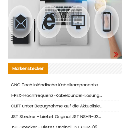
Markenstecker
CNC Tech Inländische Kabelkomponentenbewertung und Massenproduktionsanpassungsanleitung
I-PEX-Hochfrequenz-Kabelbündel-Lösung für die heimische Produktion analysiert
CLIFF unter Bezugnahme auf die Aktualisierung der chinesischen Stecker-Testnormen
JST Stecker - bietet Original JST NSHR-02V-S Stecker und Ersatzteile an
JST-Stecker - Bietet Original JST GHR-09V-S Stecker und Ersatzteile an