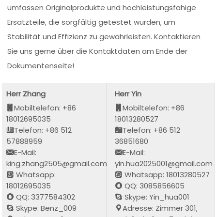
umfassen Originalprodukte und hochleistungsfähige
Ersatzteile, die sorgfältig getestet wurden, um
Stabilität und Effizienz zu gewährleisten. Kontaktieren
Sie uns gerne über die Kontaktdaten am Ende der
Dokumentenseite!
Herr Zhang
Herr Yin
Mobiltelefon: +86
Mobiltelefon: +86
18012695035
18013280527
Telefon: +86 512
Telefon: +86 512
57888959
36851680
E-Mail:
E-Mail:
king.zhang2505@gmail.com
yin.hua2025001@gmail.com
Whatsapp:
Whatsapp: 18013280527
18012695035
QQ: 3085856605
QQ: 3377584302
Skype: Yin_hua001
Skype: Benz_009
Adresse: Zimmer 301,