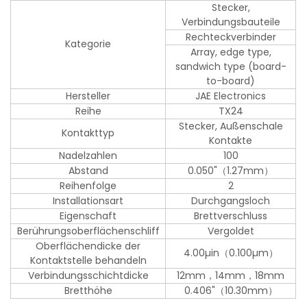
Stecker,
Verbindungsbauteile
Rechteckverbinder
Kategorie
Array, edge type,
sandwich type (board-
to-board)
Hersteller
JAE Electronics
Reihe
TX24
Stecker, Außenschale
Kontakttyp
Kontakte
Nadelzahlen
100
Abstand
0.050"（1.27mm）
Reihenfolge
2
Installationsart
Durchgangsloch
Eigenschaft
Brettverschluss
Berührungsoberflächenschliff
Vergoldet
Oberflächendicke der
4.00µin（0.100µm）
Kontaktstelle behandeln
Verbindungsschichtdicke
12mm，14mm，18mm
Bretthöhe
0.406"（10.30mm）