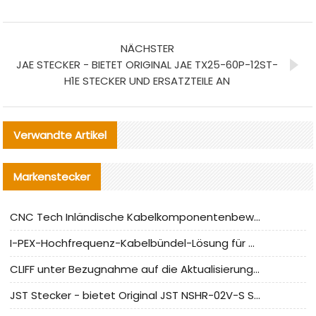
NÄCHSTER
JAE STECKER - BIETET ORIGINAL JAE TX25-60P-12ST-
H1E STECKER UND ERSATZTEILE AN
Verwandte Artikel
Markenstecker
CNC Tech Inländische Kabelkomponentenbewertung und Massenproduktionsanpassungsanleitung
I-PEX-Hochfrequenz-Kabelbündel-Lösung für die heimische Produktion analysiert
CLIFF unter Bezugnahme auf die Aktualisierung der chinesischen Stecker-Testnormen
JST Stecker - bietet Original JST NSHR-02V-S Stecker und Ersatzteile an