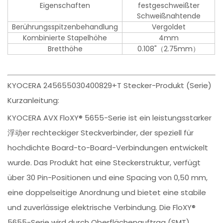
Eigenschaften
festgeschweißter
Schweißnahtende
Berührungsspitzenbehandlung
Vergoldet
Kombinierte Stapelhöhe
4mm
Bretthöhe
0.108"（2.75mm）
KYOCERA 245655030400829+T Stecker-Produkt (Serie)
Kurzanleitung:
KYOCERA AVX FloXY® 5655-Serie ist ein leistungsstarker
浮动er rechteckiger Steckverbinder, der speziell für
hochdichte Board-to-Board-Verbindungen entwickelt
wurde. Das Produkt hat eine Steckerstruktur, verfügt
über 30 Pin-Positionen und eine Spacing von 0,50 mm,
eine doppelseitige Anordnung und bietet eine stabile
und zuverlässige elektrische Verbindung. Die FloXY®
5655-Serie wird durch Oberflächenauftrag (SMT)