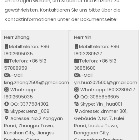
unterzogen wurden, um Stabilität und Effizienz zu
gewährleisten. Kontaktieren Sie uns bitte über die
Kontaktinformationen unter der Dokumentseite!
Herr Zhang
Herr Yin
Mobiltelefon: +86
Mobiltelefon: +86
18012695035
18013280527
Telefon: +86 512
Telefon: +86 512
57888959
36851680
E-Mail:
E-Mail:
king.zhang2505@gmail.com
yin.hua2025001@gmail.com
Whatsapp:
Whatsapp: 18013280527
18012695035
QQ: 3085856605
QQ: 3377584302
Skype: Yin_hua001
Skype: Benz_009
Adresse: Zimmer 301,
Adresse: No.2 Yongyan
Gebäude 2, Nr. 7, Fulei
Road, Zhangpu Town,
Road, Liaobu Town,
Kunshan City, Jiangsu
Dongguan City,
Province, China
Guangdong Province,