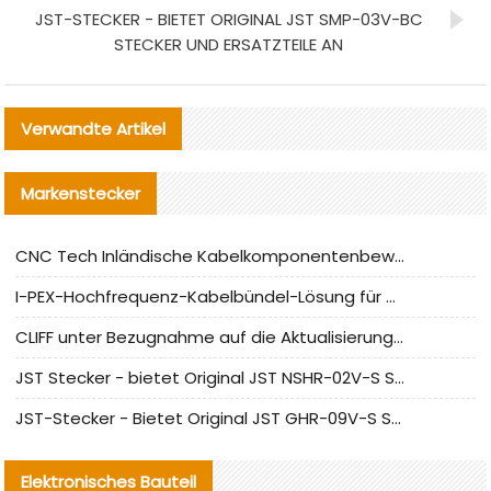
JST-STECKER - BIETET ORIGINAL JST SMP-03V-BC
STECKER UND ERSATZTEILE AN
Verwandte Artikel
Markenstecker
CNC Tech Inländische Kabelkomponentenbewertung und Massenproduktionsanpassungsanleitung
I-PEX-Hochfrequenz-Kabelbündel-Lösung für die heimische Produktion analysiert
CLIFF unter Bezugnahme auf die Aktualisierung der chinesischen Stecker-Testnormen
JST Stecker - bietet Original JST NSHR-02V-S Stecker und Ersatzteile an
JST-Stecker - Bietet Original JST GHR-09V-S Stecker und Ersatzteile an
Elektronisches Bauteil