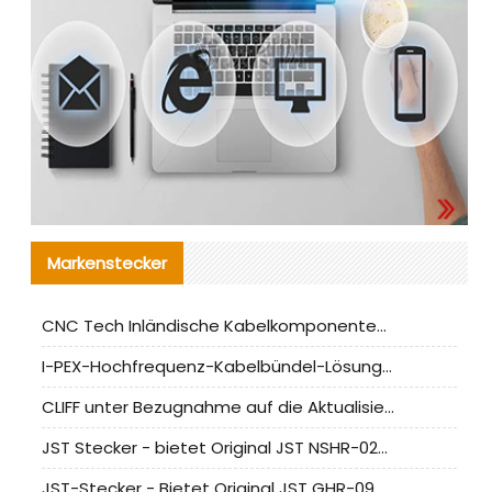
Markenstecker
CNC Tech Inländische Kabelkomponentenbewertung und Massenproduktionsanpassungsanleitung
I-PEX-Hochfrequenz-Kabelbündel-Lösung für die heimische Produktion analysiert
CLIFF unter Bezugnahme auf die Aktualisierung der chinesischen Stecker-Testnormen
JST Stecker - bietet Original JST NSHR-02V-S Stecker und Ersatzteile an
JST-Stecker - Bietet Original JST GHR-09V-S Stecker und Ersatzteile an