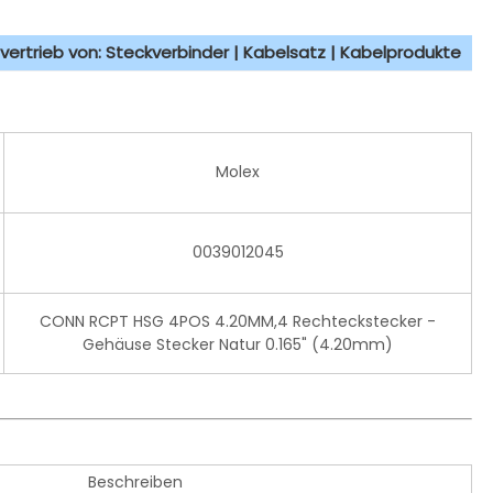
vertrieb von: Steckverbinder | Kabelsatz | Kabelprodukte
Molex
0039012045
CONN RCPT HSG 4POS 4.20MM,4 Rechteckstecker -
Gehäuse Stecker Natur 0.165" (4.20mm)
Beschreiben