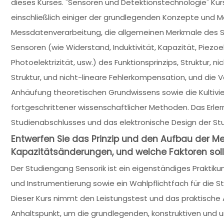
dieses Kurses. "Sensoren und Detektionstechnologie" Kurs
einschließlich einiger der grundlegenden Konzepte und
Messdatenverarbeitung, die allgemeinen Merkmale des Se
Sensoren (wie Widerstand, Induktivität, Kapazität, Piezoel
Photoelektrizität, usw.) des Funktionsprinzips, Struktur, n
Struktur, und nicht-lineare Fehlerkompensation, und die 
Anhäufung theoretischen Grundwissens sowie die Kultivi
fortgeschrittener wissenschaftlicher Methoden. Das Erler
Studienabschlusses und das elektronische Design der St
Entwerfen Sie das Prinzip und den Aufbau der Me
Kapazitätsänderungen, und welche Faktoren sollt
Der Studiengang Sensorik ist ein eigenständiges Praktik
und Instrumentierung sowie ein Wahlpflichtfach für die 
Dieser Kurs nimmt den Leistungstest und das praktisch
Anhaltspunkt, um die grundlegenden, konstruktiven und