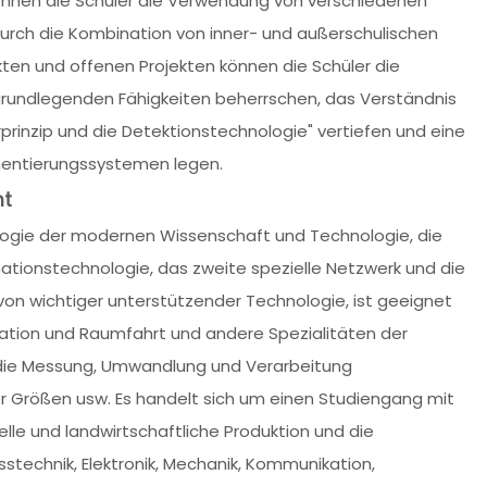
önnen die Schüler die Verwendung von verschiedenen
urch die Kombination von inner- und außerschulischen
kten und offenen Projekten können die Schüler die
rundlegenden Fähigkeiten beherrschen, das Verständnis
prinzip und die Detektionstechnologie" vertiefen und eine
umentierungssystemen legen.
nt
logie der modernen Wissenschaft und Technologie, die
ationstechnologie, das zweite spezielle Netzwerk und die
von wichtiger unterstützender Technologie, ist geeignet
igation und Raumfahrt und andere Spezialitäten der
 die Messung, Umwandlung und Verarbeitung
er Größen usw. Es handelt sich um einen Studiengang mit
lle und landwirtschaftliche Produktion und die
stechnik, Elektronik, Mechanik, Kommunikation,