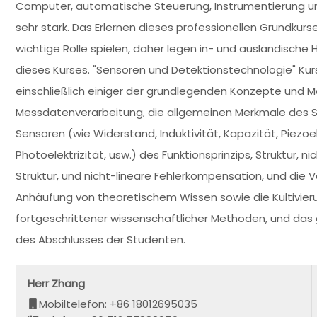
Computer, automatische Steuerung, Instrumentierung und v
sehr stark. Das Erlernen dieses professionellen Grundkurs
wichtige Rolle spielen, daher legen in- und ausländische
dieses Kurses. "Sensoren und Detektionstechnologie" Kurs
einschließlich einiger der grundlegenden Konzepte und
Messdatenverarbeitung, die allgemeinen Merkmale des Se
Sensoren (wie Widerstand, Induktivität, Kapazität, Piezoel
Photoelektrizität, usw.) des Funktionsprinzips, Struktur, n
Struktur, und nicht-lineare Fehlerkompensation, und die 
Anhäufung von theoretischem Wissen sowie die Kultivier
fortgeschrittener wissenschaftlicher Methoden, und das g
des Abschlusses der Studenten.
Herr Zhang
Mobiltelefon: +86 18012695035