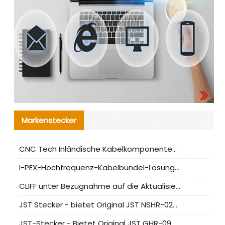
Markenstecker
CNC Tech Inländische Kabelkomponentenbewertung und Massenproduktionsanpassungsanleitung
I-PEX-Hochfrequenz-Kabelbündel-Lösung für die heimische Produktion analysiert
CLIFF unter Bezugnahme auf die Aktualisierung der chinesischen Stecker-Testnormen
JST Stecker - bietet Original JST NSHR-02V-S Stecker und Ersatzteile an
JST-Stecker - Bietet Original JST GHR-09V-S Stecker und Ersatzteile an