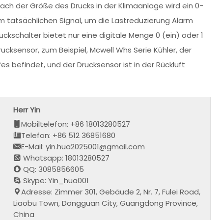
r nach der Größe des Drucks in der Klimaanlage wird ein 0-
 tatsächlichen Signal, um die Lastreduzierung Alarm
schalter bietet nur eine digitale Menge 0 (ein) oder 1
ucksensor, zum Beispiel, Mcwell Whs Serie Kühler, der
s befindet, und der Drucksensor ist in der Rückluft
Herr Yin
Mobiltelefon: +86 18013280527
Telefon: +86 512 36851680
E-Mail: yin.hua2025001@gmail.com
Whatsapp: 18013280527
QQ: 3085856605
Skype: Yin_hua001
Adresse: Zimmer 301, Gebäude 2, Nr. 7, Fulei Road,
Liaobu Town, Dongguan City, Guangdong Province,
China