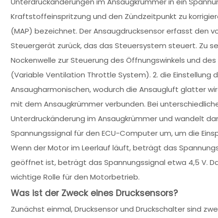
Unterdruckänderungen im Ansaugkrümmer in ein Spannu
Kraftstoffeinspritzung und den Zündzeitpunkt zu korrigie
(MAP) bezeichnet. Der Ansaugdrucksensor erfasst den vo
Steuergerät zurück, das das Steuersystem steuert. Zu sei
Nockenwelle zur Steuerung des Öffnungswinkels und des 
(Variable Ventilation Throttle System). 2. die Einstellung
Ansaugharmonischen, wodurch die Ansaugluft glatter wird
mit dem Ansaugkrümmer verbunden. Bei unterschiedliche
Unterdruckänderung im Ansaugkrümmer und wandelt dann
Spannungssignal für den ECU-Computer um, um die Einspr
Wenn der Motor im Leerlauf läuft, beträgt das Spannungss
geöffnet ist, beträgt das Spannungssignal etwa 4,5 V. Da
wichtige Rolle für den Motorbetrieb.
Was ist der Zweck eines Drucksensors?
Zunächst einmal, Drucksensor und Druckschalter sind zwe