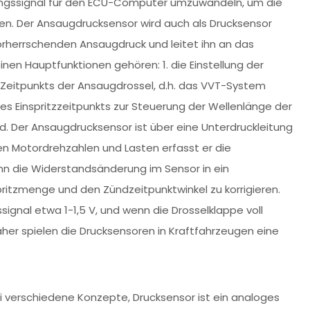
ngssignal für den ECU-Computer umzuwandeln, um die
ren. Der Ansaugdrucksensor wird auch als Drucksensor
rherrschenden Ansaugdruck und leitet ihn an das
nen Hauptfunktionen gehören: 1. die Einstellung der
Zeitpunkts der Ansaugdrossel, d.h. das VVT-System
 des Einspritzzeitpunkts zur Steuerung der Wellenlänge der
. Der Ansaugdrucksensor ist über eine Unterdruckleitung
n Motordrehzahlen und Lasten erfasst er die
 die Widerstandsänderung im Sensor in ein
itzmenge und den Zündzeitpunktwinkel zu korrigieren.
ignal etwa 1-1,5 V, und wenn die Drosselklappe voll
her spielen die Drucksensoren in Kraftfahrzeugen eine
i verschiedene Konzepte, Drucksensor ist ein analoges