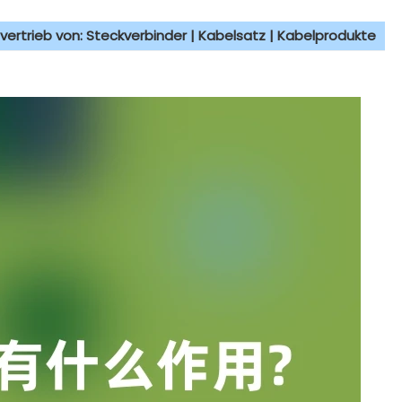
vertrieb von: Steckverbinder | Kabelsatz | Kabelprodukte