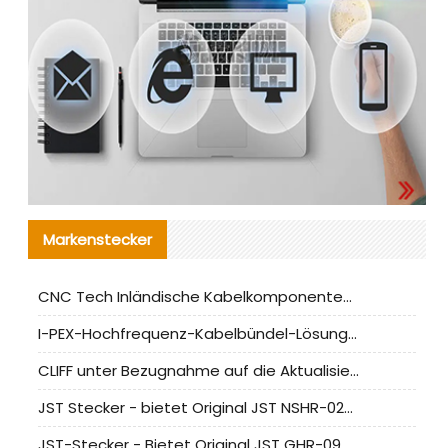
Markenstecker
CNC Tech Inländische Kabelkomponentenbewertung und Massenproduktionsanpassungsanleitung
I-PEX-Hochfrequenz-Kabelbündel-Lösung für die heimische Produktion analysiert
CLIFF unter Bezugnahme auf die Aktualisierung der chinesischen Stecker-Testnormen
JST Stecker - bietet Original JST NSHR-02V-S Stecker und Ersatzteile an
JST-Stecker - Bietet Original JST GHR-09V-S Stecker und Ersatzteile an