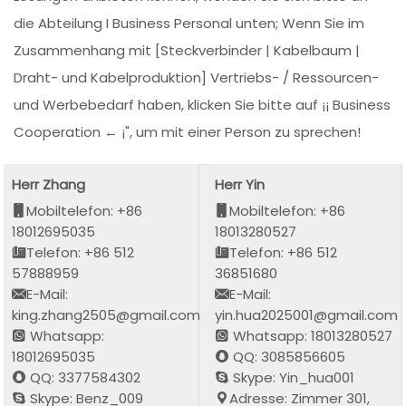
die Abteilung I Business Personal unten; Wenn Sie im
Zusammenhang mit [Steckverbinder | Kabelbaum |
Draht- und Kabelproduktion] Vertriebs- / Ressourcen-
und Werbebedarf haben, klicken Sie bitte auf ¡¡ Business
Cooperation ← ¡", um mit einer Person zu sprechen!
Herr Zhang
Herr Yin
Mobiltelefon: +86
Mobiltelefon: +86
18012695035
18013280527
Telefon: +86 512
Telefon: +86 512
57888959
36851680
E-Mail:
E-Mail:
king.zhang2505@gmail.com
yin.hua2025001@gmail.com
Whatsapp:
Whatsapp: 18013280527
18012695035
QQ: 3085856605
QQ: 3377584302
Skype: Yin_hua001
Skype: Benz_009
Adresse: Zimmer 301,