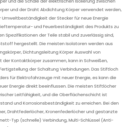
r und die Schale der elektrischen Isolierung zwischen
 Körper und der Draht Abdichtung Körper verwendet werden,
mweltbeständigkeit der Stecker für neue Energie
Tieftemperatur- und Feuerbeständigkeit des Produkts zu
 Spezifikationen der Teile stabil und zuverlässig sind,
stoff hergestellt. Die meisten Isolatoren werden aus
ungskörper, Dichtungsleitung Körper Auswahl von
 ist der Kontaktkörper zusammen, kann in Schweißen,
 Fertigstellung der Schaltung Verbindungen. Das Stiftloch
ders für Elektrofahrzeuge mit neuer Energie, es kann die
uer Energie direkt beeinflussen. Die meisten Stiftlöcher
ischer Leitfähigkeit, und die Oberflächenschicht ist
rstand und Korrosionsbeständigkeit zu erreichen. Bei den
öcher, Drahtfederlöcher, Kronenfederlöcher und gestanzte
onett-Typ (schnelle) Verbindung, Multi-Schlüssel (Anti-