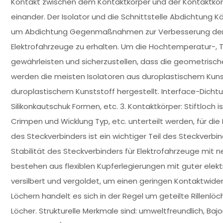
Kontakt zwischen dem Kontaktkörper und der Kontaktkörpe
einander. Der Isolator und die Schnittstelle Abdichtung
um Abdichtung Gegenmaßnahmen zur Verbesserung der U
Elektrofahrzeuge zu erhalten. Um die Hochtemperatur-, 
gewährleisten und sicherzustellen, dass die geometrischen
werden die meisten Isolatoren aus duroplastischem Kunst
duroplastischem Kunststoff hergestellt. Interface-Dicht
Silikonkautschuk Formen, etc. 3. Kontaktkörper: Stiftloch
Crimpen und Wicklung Typ, etc. unterteilt werden, für die
des Steckverbinders ist ein wichtiger Teil des Steckverbin
Stabilität des Steckverbinders für Elektrofahrzeuge mit ne
bestehen aus flexiblen Kupferlegierungen mit guter elektr
versilbert und vergoldet, um einen geringen Kontaktwide
Löchern handelt es sich in der Regel um geteilte Rillenl
Löcher. Strukturelle Merkmale sind: umweltfreundlich, Baj