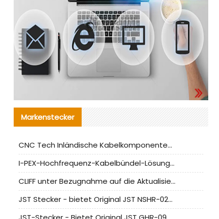
Markenstecker
CNC Tech Inländische Kabelkomponentenbewertung und Massenproduktionsanpassungsanleitung
I-PEX-Hochfrequenz-Kabelbündel-Lösung für die heimische Produktion analysiert
CLIFF unter Bezugnahme auf die Aktualisierung der chinesischen Stecker-Testnormen
JST Stecker - bietet Original JST NSHR-02V-S Stecker und Ersatzteile an
JST-Stecker - Bietet Original JST GHR-09V-S Stecker und Ersatzteile an