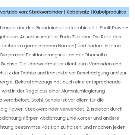
vertrieb von: Steckverbinder | Kabelsatz | Kabelprodukte
tkörper der drei Grundeinheiten kombiniert.1. Shell: Power-
gehäuse, Anschlussmutter, Ende Zubehör. Die Rolle des
tiftlöcher im gemeinsamen Namen) und andere interne
Die präzise Positionierungsnut an der Oberseite
d Buchse. Die Überwurfmutter dient zum Verbinden und
chutz der Drähte und Kontakte vor Beschädigung und zur
nergie-Elektrofahrzeugs hat auch eine entsprechende
ird in der Regel aus einer Aluminiumlegierung
 verarbeitet. Stahl-Schale ist vor allem für die
g Power-Steckverbinder verwendet. 2. Isolator: durch
Abdichtung Körper, Abdichtung Linie Körper und andere
ichtung bestimmte Position zu halten, und machen jeden