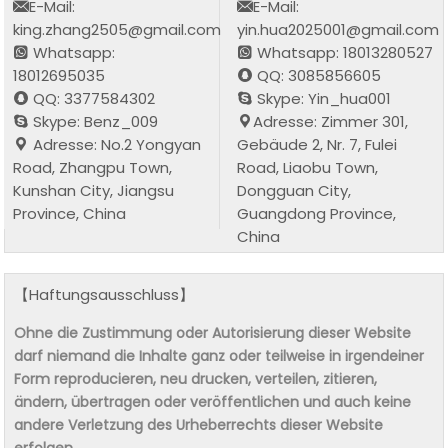
E-Mail:
E-Mail:
king.zhang2505@gmail.com
yin.hua2025001@gmail.com
Whatsapp:
Whatsapp: 18013280527
18012695035
QQ: 3085856605
QQ: 3377584302
Skype: Yin_hua001
Skype: Benz_009
Adresse: Zimmer 301,
Adresse: No.2 Yongyan
Gebäude 2, Nr. 7, Fulei
Road, Zhangpu Town,
Road, Liaobu Town,
Kunshan City, Jiangsu
Dongguan City,
Province, China
Guangdong Province,
China
【Haftungsausschluss】
Ohne die Zustimmung oder Autorisierung dieser Website
darf niemand die Inhalte ganz oder teilweise in irgendeiner
Form reproducieren, neu drucken, verteilen, zitieren,
ändern, übertragen oder veröffentlichen und auch keine
andere Verletzung des Urheberrechts dieser Website
erfolgen.