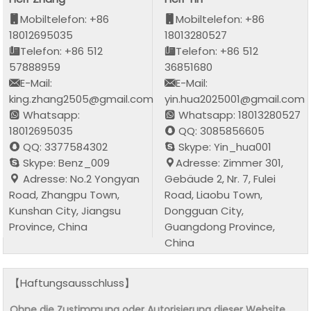
Mobiltelefon: +86
Mobiltelefon: +86
18012695035
18013280527
Telefon: +86 512
Telefon: +86 512
57888959
36851680
E-Mail:
E-Mail:
king.zhang2505@gmail.com
yin.hua2025001@gmail.com
Whatsapp:
Whatsapp: 18013280527
18012695035
QQ: 3085856605
QQ: 3377584302
Skype: Yin_hua001
Skype: Benz_009
Adresse: Zimmer 301,
Adresse: No.2 Yongyan
Gebäude 2, Nr. 7, Fulei
Road, Zhangpu Town,
Road, Liaobu Town,
Kunshan City, Jiangsu
Dongguan City,
Province, China
Guangdong Province,
China
【Haftungsausschluss】
Ohne die Zustimmung oder Autorisierung dieser Website