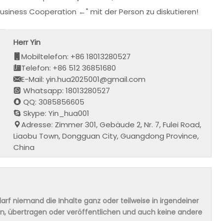
 Business Cooperation ←" mit der Person zu diskutieren!
Herr Yin
Mobiltelefon: +86 18013280527
Telefon: +86 512 36851680
E-Mail: yin.hua2025001@gmail.com
Whatsapp: 18013280527
QQ: 3085856605
Skype: Yin_hua001
Adresse: Zimmer 301, Gebäude 2, Nr. 7, Fulei Road,
Liaobu Town, Dongguan City, Guangdong Province,
China
rf niemand die Inhalte ganz oder teilweise in irgendeiner
ern, übertragen oder veröffentlichen und auch keine andere