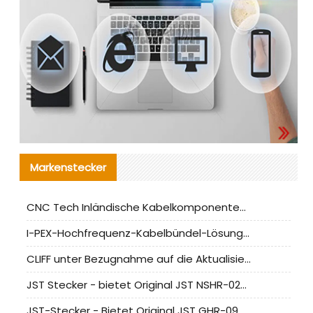
Markenstecker
CNC Tech Inländische Kabelkomponentenbewertung und Massenproduktionsanpassungsanleitung
I-PEX-Hochfrequenz-Kabelbündel-Lösung für die heimische Produktion analysiert
CLIFF unter Bezugnahme auf die Aktualisierung der chinesischen Stecker-Testnormen
JST Stecker - bietet Original JST NSHR-02V-S Stecker und Ersatzteile an
JST-Stecker - Bietet Original JST GHR-09V-S Stecker und Ersatzteile an