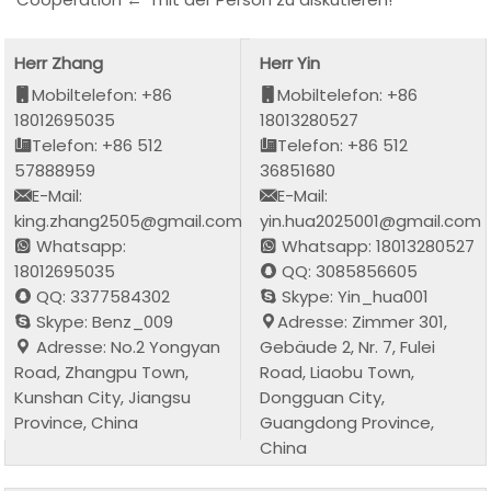
Herr Zhang
Herr Yin
Mobiltelefon: +86
Mobiltelefon: +86
18012695035
18013280527
Telefon: +86 512
Telefon: +86 512
57888959
36851680
E-Mail:
E-Mail:
king.zhang2505@gmail.com
yin.hua2025001@gmail.com
Whatsapp:
Whatsapp: 18013280527
18012695035
QQ: 3085856605
QQ: 3377584302
Skype: Yin_hua001
Skype: Benz_009
Adresse: Zimmer 301,
Adresse: No.2 Yongyan
Gebäude 2, Nr. 7, Fulei
Road, Zhangpu Town,
Road, Liaobu Town,
Kunshan City, Jiangsu
Dongguan City,
Province, China
Guangdong Province,
China