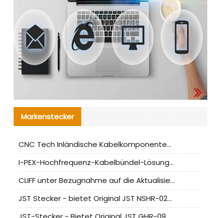
Markenstecker
CNC Tech Inländische Kabelkomponentenbewertung und Massenproduktionsanpassungsanleitung
I-PEX-Hochfrequenz-Kabelbündel-Lösung für die heimische Produktion analysiert
CLIFF unter Bezugnahme auf die Aktualisierung der chinesischen Stecker-Testnormen
JST Stecker - bietet Original JST NSHR-02V-S Stecker und Ersatzteile an
JST-Stecker - Bietet Original JST GHR-09V-S Stecker und Ersatzteile an