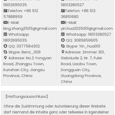
18012695035
18013280527
Telefon: +86 512
Telefon: +86 512
57888959
36851680
E-Mail:
E-Mail:
king.zhang2505@gmail.com
yin.hua2025001@gmail.com
Whatsapp:
Whatsapp: 18013280527
18012695035
QQ: 3085856605
QQ: 3377584302
Skype: Yin_hua001
Skype: Benz_009
Adresse: Zimmer 301,
Adresse: No.2 Yongyan
Gebäude 2, Nr. 7, Fulei
Road, Zhangpu Town,
Road, Liaobu Town,
Kunshan City, Jiangsu
Dongguan City,
Province, China
Guangdong Province,
China
【Haftungsausschluss】
Ohne die Zustimmung oder Autorisierung dieser Website
darf niemand die Inhalte ganz oder teilweise in irgendeiner