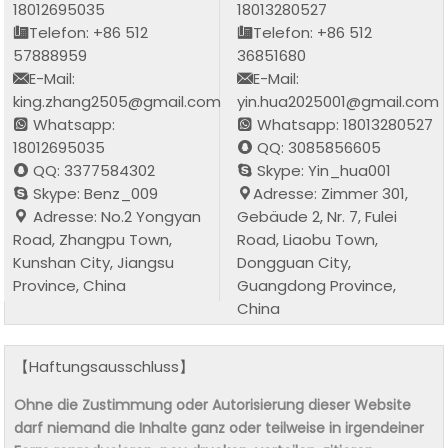
18012695035
18013280527
Telefon: +86 512
Telefon: +86 512
57888959
36851680
E-Mail:
E-Mail:
king.zhang2505@gmail.com
yin.hua2025001@gmail.com
Whatsapp:
Whatsapp: 18013280527
18012695035
QQ: 3085856605
QQ: 3377584302
Skype: Yin_hua001
Skype: Benz_009
Adresse: Zimmer 301,
Adresse: No.2 Yongyan
Gebäude 2, Nr. 7, Fulei
Road, Zhangpu Town,
Road, Liaobu Town,
Kunshan City, Jiangsu
Dongguan City,
Province, China
Guangdong Province,
China
【Haftungsausschluss】
Ohne die Zustimmung oder Autorisierung dieser Website
darf niemand die Inhalte ganz oder teilweise in irgendeiner