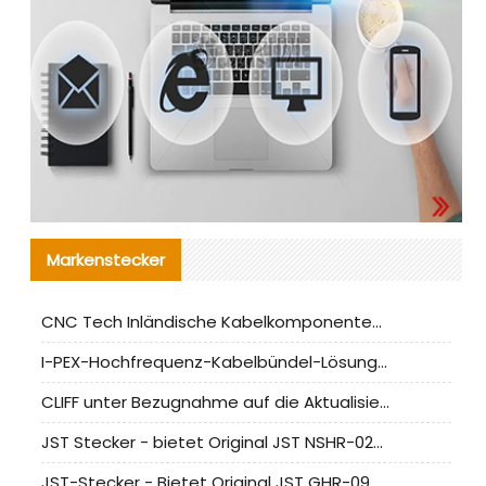
Markenstecker
CNC Tech Inländische Kabelkomponentenbewertung und Massenproduktionsanpassungsanleitung
I-PEX-Hochfrequenz-Kabelbündel-Lösung für die heimische Produktion analysiert
CLIFF unter Bezugnahme auf die Aktualisierung der chinesischen Stecker-Testnormen
JST Stecker - bietet Original JST NSHR-02V-S Stecker und Ersatzteile an
JST-Stecker - Bietet Original JST GHR-09V-S Stecker und Ersatzteile an