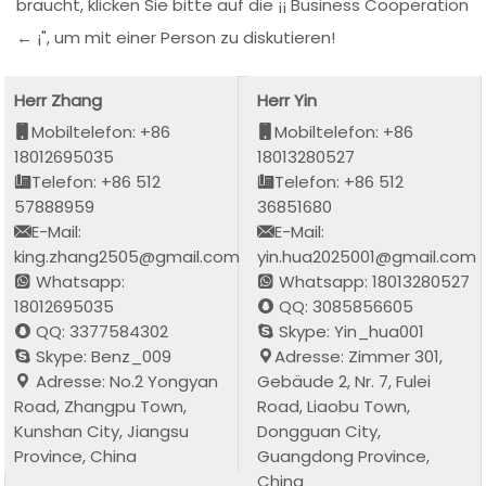
braucht, klicken Sie bitte auf die ¡¡ Business Cooperation
← ¡", um mit einer Person zu diskutieren!
Herr Zhang
Herr Yin
Mobiltelefon: +86
Mobiltelefon: +86
18012695035
18013280527
Telefon: +86 512
Telefon: +86 512
57888959
36851680
E-Mail:
E-Mail:
king.zhang2505@gmail.com
yin.hua2025001@gmail.com
Whatsapp:
Whatsapp: 18013280527
18012695035
QQ: 3085856605
QQ: 3377584302
Skype: Yin_hua001
Skype: Benz_009
Adresse: Zimmer 301,
Adresse: No.2 Yongyan
Gebäude 2, Nr. 7, Fulei
Road, Zhangpu Town,
Road, Liaobu Town,
Kunshan City, Jiangsu
Dongguan City,
Province, China
Guangdong Province,
China