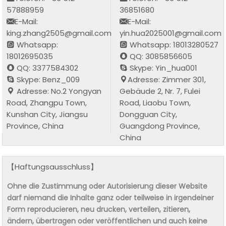
57888959
36851680
E-Mail:
E-Mail:
king.zhang2505@gmail.com
yin.hua2025001@gmail.com
Whatsapp:
Whatsapp: 18013280527
18012695035
QQ: 3085856605
QQ: 3377584302
Skype: Yin_hua001
Skype: Benz_009
Adresse: Zimmer 301,
Adresse: No.2 Yongyan
Gebäude 2, Nr. 7, Fulei
Road, Zhangpu Town,
Road, Liaobu Town,
Kunshan City, Jiangsu
Dongguan City,
Province, China
Guangdong Province,
China
【Haftungsausschluss】
Ohne die Zustimmung oder Autorisierung dieser Website
darf niemand die Inhalte ganz oder teilweise in irgendeiner
Form reproducieren, neu drucken, verteilen, zitieren,
ändern, übertragen oder veröffentlichen und auch keine