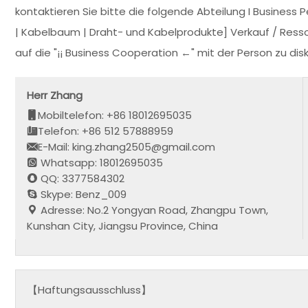
kontaktieren Sie bitte die folgende Abteilung I Busines
| Kabelbaum | Draht- und Kabelprodukte] Verkauf / Resso
auf die "¡¡ Business Cooperation ←" mit der Person zu disk
Herr Zhang
Mobiltelefon: +86 18012695035
Telefon: +86 512 57888959
E-Mail: king.zhang2505@gmail.com
Whatsapp: 18012695035
QQ: 3377584302
Skype: Benz_009
Adresse: No.2 Yongyan Road, Zhangpu Town,
Kunshan City, Jiangsu Province, China
【Haftungsausschluss】