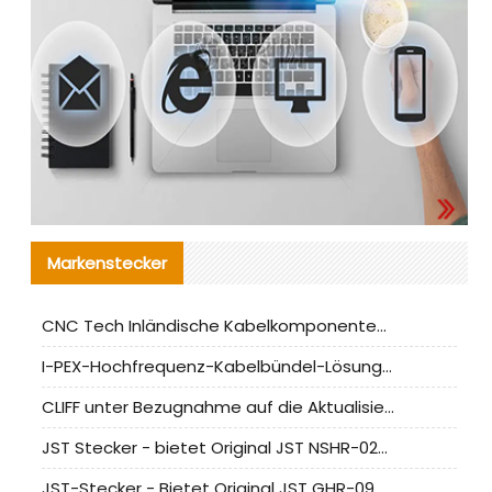
Markenstecker
CNC Tech Inländische Kabelkomponentenbewertung und Massenproduktionsanpassungsanleitung
I-PEX-Hochfrequenz-Kabelbündel-Lösung für die heimische Produktion analysiert
CLIFF unter Bezugnahme auf die Aktualisierung der chinesischen Stecker-Testnormen
JST Stecker - bietet Original JST NSHR-02V-S Stecker und Ersatzteile an
JST-Stecker - Bietet Original JST GHR-09V-S Stecker und Ersatzteile an