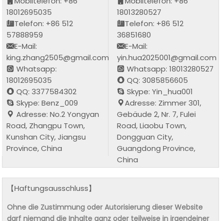
Mobiltelefon: +86
Mobiltelefon: +86
18012695035
18013280527
Telefon: +86 512
Telefon: +86 512
57888959
36851680
E-Mail:
E-Mail:
king.zhang2505@gmail.com
yin.hua2025001@gmail.com
Whatsapp:
Whatsapp: 18013280527
18012695035
QQ: 3085856605
QQ: 3377584302
Skype: Yin_hua001
Skype: Benz_009
Adresse: Zimmer 301,
Adresse: No.2 Yongyan
Gebäude 2, Nr. 7, Fulei
Road, Zhangpu Town,
Road, Liaobu Town,
Kunshan City, Jiangsu
Dongguan City,
Province, China
Guangdong Province,
China
【Haftungsausschluss】
Ohne die Zustimmung oder Autorisierung dieser Website
darf niemand die Inhalte ganz oder teilweise in irgendeiner