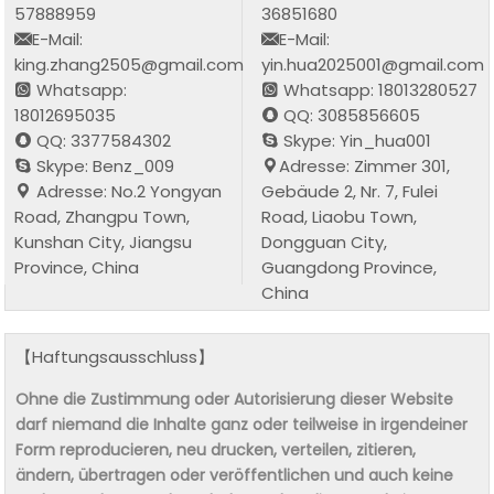
57888959
36851680
E-Mail:
E-Mail:
king.zhang2505@gmail.com
yin.hua2025001@gmail.com
Whatsapp:
Whatsapp: 18013280527
18012695035
QQ: 3085856605
QQ: 3377584302
Skype: Yin_hua001
Skype: Benz_009
Adresse: Zimmer 301,
Adresse: No.2 Yongyan
Gebäude 2, Nr. 7, Fulei
Road, Zhangpu Town,
Road, Liaobu Town,
Kunshan City, Jiangsu
Dongguan City,
Province, China
Guangdong Province,
China
【Haftungsausschluss】
Ohne die Zustimmung oder Autorisierung dieser Website
darf niemand die Inhalte ganz oder teilweise in irgendeiner
Form reproducieren, neu drucken, verteilen, zitieren,
ändern, übertragen oder veröffentlichen und auch keine