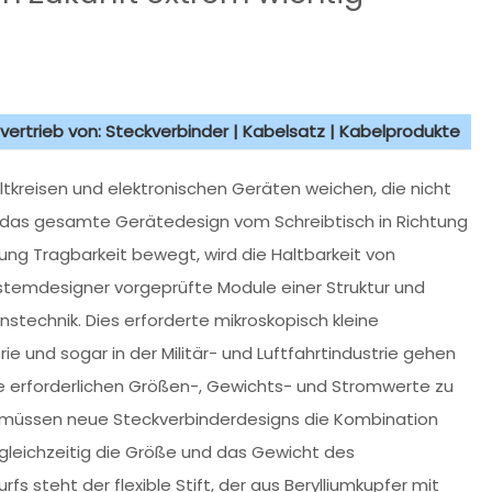
vertrieb von: Steckverbinder | Kabelsatz | Kabelprodukte
ltkreisen und elektronischen Geräten weichen, die nicht
h das gesamte Gerätedesign vom Schreibtisch in Richtung
tung Tragbarkeit bewegt, wird die Haltbarkeit von
stemdesigner vorgeprüfte Module einer Struktur und
nstechnik. Dies erforderte mikroskopisch kleine
ie und sogar in der Militär- und Luftfahrtindustrie gehen
te erforderlichen Größen-, Gewichts- und Stromwerte zu
 müssen neue Steckverbinderdesigns die Kombination
 gleichzeitig die Größe und das Gewicht des
s steht der flexible Stift, der aus Berylliumkupfer mit