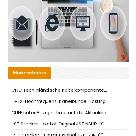
Markenstecker
CNC Tech Inländische Kabelkomponentenbewertung und Massenproduktionsanpassungsanleitung
I-PEX-Hochfrequenz-Kabelbündel-Lösung für die heimische Produktion analysiert
CLIFF unter Bezugnahme auf die Aktualisierung der chinesischen Stecker-Testnormen
JST Stecker - bietet Original JST NSHR-02V-S Stecker und Ersatzteile an
JST-Stecker - Bietet Original JST GHR-09V-S Stecker und Ersatzteile an