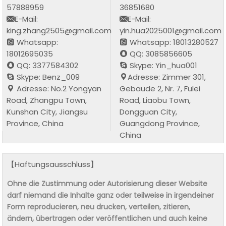
57888959
36851680
E-Mail:
E-Mail:
king.zhang2505@gmail.com
yin.hua2025001@gmail.com
Whatsapp:
Whatsapp: 18013280527
18012695035
QQ: 3085856605
QQ: 3377584302
Skype: Yin_hua001
Skype: Benz_009
Adresse: Zimmer 301,
Adresse: No.2 Yongyan
Gebäude 2, Nr. 7, Fulei
Road, Zhangpu Town,
Road, Liaobu Town,
Kunshan City, Jiangsu
Dongguan City,
Province, China
Guangdong Province,
China
【Haftungsausschluss】
Ohne die Zustimmung oder Autorisierung dieser Website
darf niemand die Inhalte ganz oder teilweise in irgendeiner
Form reproducieren, neu drucken, verteilen, zitieren,
ändern, übertragen oder veröffentlichen und auch keine