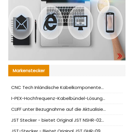
Markenstecker
CNC Tech Inländische Kabelkomponentenbewertung und Massenproduktionsanpassungsanleitung
I-PEX-Hochfrequenz-Kabelbündel-Lösung für die heimische Produktion analysiert
CLIFF unter Bezugnahme auf die Aktualisierung der chinesischen Stecker-Testnormen
JST Stecker - bietet Original JST NSHR-02V-S Stecker und Ersatzteile an
JST-Stecker - Bietet Original JST GHR-09V-S Stecker und Ersatzteile an