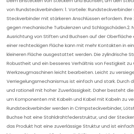
beim Einstecken von Steckern und Buchsen, um den Steck
von Rundsteckverbindern: 1. Vorteile: Rundsteckverbinder
Steckverbinder mit stärkeren Anschlüssen erfordern. Ihr
gegen mechanische Turbulenzen und Schlagschäden.2. Nac
Ausrichtung von Stiften und Buchsen auf der Oberfläche 
einer rechteckigen Fläche kann mit mehr Kontakten in e
kleineren Fläche ausgestattet werden. Die zylindrische St
Robustheit und ein besseres Verhältnis von Festigkeit zu 
Werkzeugmaschinen leicht bearbeiten. Leicht zu versiege
Verriegelungsmechanismus ist einfach und stark. Durch di
und rationell mit hoher Zuverlässigkeit. Daher besteht d
um Komponenten mit Kabeln und Kabel mit Kabeln zu ver
Rundsteckverbinder werden in Crimpsteckverbinder, Lötst
Buchse hat eine Stahldrahtfederstruktur, und der Steck
das Produkt hat eine zuverlässige Struktur und ist einfa