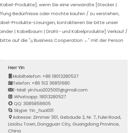
d Kabel-Produkte]; wenn Sie eine verwandte [Stecker |
ffung Bedürfnisse oder möchte kaufen / zu verstehen,
abel-Produkte-Lösungen, kontaktieren Sie bitte unser
inder | Kabelbaum | Draht- und Kabelprodukte] Verkauf /
bitte auf die "¡¡ Business Cooperation ←" mit der Person
Herr Yin
Mobiltelefon: +86 18013280527
Telefon: +86 512 36851680
E-Mail: yin.hua2025001@gmail.com
Whatsapp: 18013280527
QQ: 3085856605
Skype: Yin_hua001
Adresse: Zimmer 301, Gebäude 2, Nr. 7, Fulei Road,
Liaobu Town, Dongguan City, Guangdong Province,
China