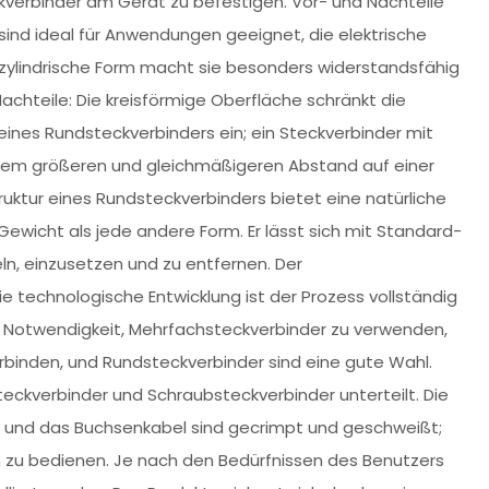
verbinder am Gerät zu befestigen. Vor- und Nachteile
 sind ideal für Anwendungen geeignet, die elektrische
e zylindrische Form macht sie besonders widerstandsfähig
hteile: Die kreisförmige Oberfläche schränkt die
eines Rundsteckverbinders ein; ein Steckverbinder mit
inem größeren und gleichmäßigeren Abstand auf einer
ruktur eines Rundsteckverbinders bietet eine natürliche
Gewicht als jede andere Form. Er lässt sich mit Standard-
ln, einzusetzen und zu entfernen. Der
e technologische Entwicklung ist der Prozess vollständig
ie Notwendigkeit, Mehrfachsteckverbinder zu verwenden,
binden, und Rundsteckverbinder sind eine gute Wahl.
eckverbinder und Schraubsteckverbinder unterteilt. Die
er und das Buchsenkabel sind gecrimpt und geschweißt;
ch zu bedienen. Je nach den Bedürfnissen des Benutzers