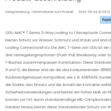
Kategorisierung：Informationen zum Produkt
2024-09-04 23:09:12
Fach
ODU AMC® T Series 3-Way Locking to 1 Receptacle Conne
bieten Schutz vor Wasser, Schmutz und Staub und sind d
Locking ConnectorsFoto Die AMC T-Serie von ODU ist ein 
drei Verriegelungsoptionen (Push-Pull, Breakaway oder Sch
1-Buchse zusammenpassen Konstruktion. Diese Steckverbi
9 und 12, die kleiner sind als die des konkurrierenden 389
Rückwandgehäusen kompatibel, wie z. B. AS85049. Kunden
die Stärke, den Einsatz und die Anzahl der Kontakte wähle
Sicherheitsanwendungen und bieten ein hohes Maß an Flex
können vor Ort durch standardmäßige MIL-Crimpkontakte
Darüber hinaus bieten diese Steckverbinder Schutz vor W