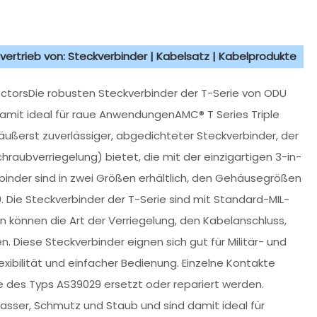
vertrieb von: Steckverbinder | Kabelsatz | Kabelprodukte
ctorsDie robusten Steckverbinder der T-Serie von ODU
amit ideal für raue AnwendungenAMC® T Series Triple
äußerst zuverlässiger, abgedichteter Steckverbinder, der
raubverriegelung) bietet, die mit der einzigartigen 3-in-
nder sind in zwei Größen erhältlich, den Gehäusegrößen
99. Die Steckverbinder der T-Serie sind mit Standard-MIL-
 können die Art der Verriegelung, den Kabelanschluss,
n. Diese Steckverbinder eignen sich gut für Militär- und
ibilität und einfacher Bedienung. Einzelne Kontakte
 des Typs AS39029 ersetzt oder repariert werden.
asser, Schmutz und Staub und sind damit ideal für