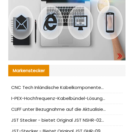
Markenstecker
CNC Tech Inländische Kabelkomponentenbewertung und Massenproduktionsanpassungsanleitung
I-PEX-Hochfrequenz-Kabelbündel-Lösung für die heimische Produktion analysiert
CLIFF unter Bezugnahme auf die Aktualisierung der chinesischen Stecker-Testnormen
JST Stecker - bietet Original JST NSHR-02V-S Stecker und Ersatzteile an
JST-Stecker - Bietet Original JST GHR-09V-S Stecker und Ersatzteile an