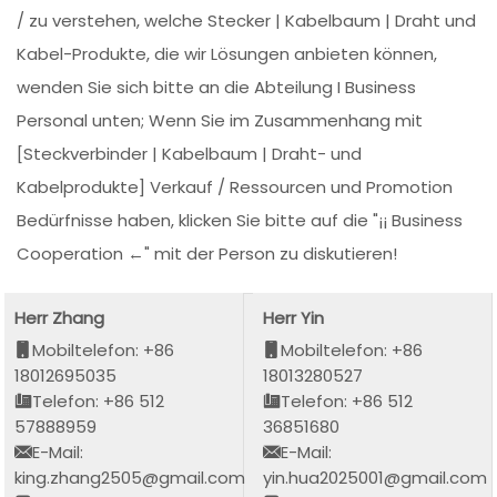
/ zu verstehen, welche Stecker | Kabelbaum | Draht und
Kabel-Produkte, die wir Lösungen anbieten können,
wenden Sie sich bitte an die Abteilung I Business
Personal unten; Wenn Sie im Zusammenhang mit
[Steckverbinder | Kabelbaum | Draht- und
Kabelprodukte] Verkauf / Ressourcen und Promotion
Bedürfnisse haben, klicken Sie bitte auf die "¡¡ Business
Cooperation ←" mit der Person zu diskutieren!
Herr Zhang
Herr Yin
Mobiltelefon: +86
Mobiltelefon: +86
18012695035
18013280527
Telefon: +86 512
Telefon: +86 512
57888959
36851680
E-Mail:
E-Mail:
king.zhang2505@gmail.com
yin.hua2025001@gmail.com