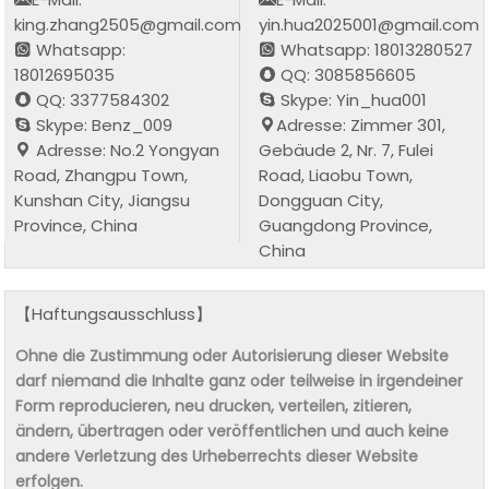
king.zhang2505@gmail.com
yin.hua2025001@gmail.com
Whatsapp:
Whatsapp: 18013280527
18012695035
QQ: 3085856605
QQ: 3377584302
Skype: Yin_hua001
Skype: Benz_009
Adresse: Zimmer 301,
Adresse: No.2 Yongyan
Gebäude 2, Nr. 7, Fulei
Road, Zhangpu Town,
Road, Liaobu Town,
Kunshan City, Jiangsu
Dongguan City,
Province, China
Guangdong Province,
China
【Haftungsausschluss】
Ohne die Zustimmung oder Autorisierung dieser Website
darf niemand die Inhalte ganz oder teilweise in irgendeiner
Form reproducieren, neu drucken, verteilen, zitieren,
ändern, übertragen oder veröffentlichen und auch keine
andere Verletzung des Urheberrechts dieser Website
erfolgen.