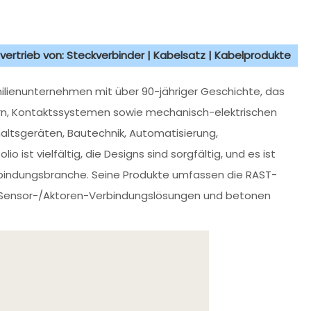
vertrieb von: Steckverbinder | Kabelsatz | Kabelprodukte
ilienunternehmen mit über 90-jähriger Geschichte, das
dern, Kontaktssystemen sowie mechanisch-elektrischen
haltsgeräten, Bautechnik, Automatisierung,
 ist vielfältig, die Designs sind sorgfältig, und es ist
rbindungsbranche. Seine Produkte umfassen die RAST-
e Sensor-/Aktoren-Verbindungslösungen und betonen