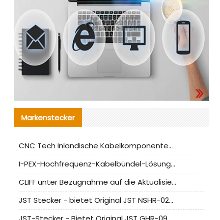
Markenstecker
CNC Tech Inländische Kabelkomponentenbewertung und Massenproduktionsanpassungsanleitung
I-PEX-Hochfrequenz-Kabelbündel-Lösung für die heimische Produktion analysiert
CLIFF unter Bezugnahme auf die Aktualisierung der chinesischen Stecker-Testnormen
JST Stecker - bietet Original JST NSHR-02V-S Stecker und Ersatzteile an
JST-Stecker - Bietet Original JST GHR-09V-S Stecker und Ersatzteile an