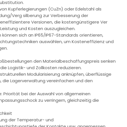
ubstitution.
on Kupferlegierungen (CuZn) oder Edelstahl als
ldung/Verg silberung zur Verbesserung der
teneffizientere Versionen, die kostengünstigere Ver
m Leistung und Kosten auszugleichen.
können sich an IP65/IP67-Standards orientieren,
ichtungstechniken auswählen, um Kosteneffizienz und
gen.
Großbestellungen den Materialbeschaffungspreis senken
die Logistik- und Zollkosten reduzieren.
strukturellen Modularisierung anknüpfen, überflüssige
en, die Lagerverwaltung vereinfachen und den
 Priorität bei der Auswahl von allgemeinen
ssungsschock zu verringern, gleichzeitig die
chkeit
ssung der Temperatur- und
eschichtungstiefe der Kontakte usw. angemessen