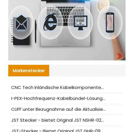
Markenstecker
CNC Tech Inländische Kabelkomponentenbewertung und Massenproduktionsanpassungsanleitung
I-PEX-Hochfrequenz-Kabelbündel-Lösung für die heimische Produktion analysiert
CLIFF unter Bezugnahme auf die Aktualisierung der chinesischen Stecker-Testnormen
JST Stecker - bietet Original JST NSHR-02V-S Stecker und Ersatzteile an
JST-Stecker - Bietet Original JST GHR-09V-S Stecker und Ersatzteile an