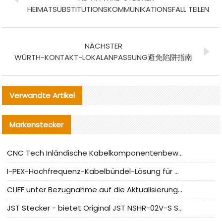
HEIMATSUBSTITUTIONSKOMMUNIKATIONSFALL TEILEN
NÄCHSTER
WÜRTH-KONTAKT-LOKALANPASSUNG避免陷阱指南
Verwandte Artikel
Markenstecker
CNC Tech Inländische Kabelkomponentenbewertung und Massenproduktionsanpassungsanleitung
I-PEX-Hochfrequenz-Kabelbündel-Lösung für die heimische Produktion analysiert
CLIFF unter Bezugnahme auf die Aktualisierung der chinesischen Stecker-Testnormen
JST Stecker - bietet Original JST NSHR-02V-S Stecker und Ersatzteile an