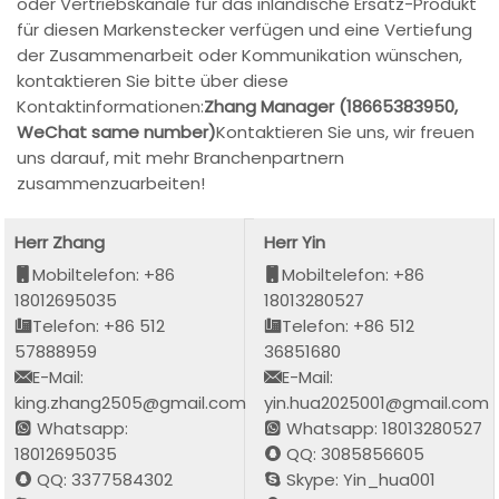
oder Vertriebskanäle für das inländische Ersatz-Produkt
für diesen Markenstecker verfügen und eine Vertiefung
der Zusammenarbeit oder Kommunikation wünschen,
kontaktieren Sie bitte über diese
Kontaktinformationen:
Zhang Manager (18665383950,
WeChat same number)
Kontaktieren Sie uns, wir freuen
uns darauf, mit mehr Branchenpartnern
zusammenzuarbeiten!
Herr Zhang
Herr Yin
Mobiltelefon: +86
Mobiltelefon: +86
18012695035
18013280527
Telefon: +86 512
Telefon: +86 512
57888959
36851680
E-Mail:
E-Mail:
king.zhang2505@gmail.com
yin.hua2025001@gmail.com
Whatsapp:
Whatsapp: 18013280527
18012695035
QQ: 3085856605
QQ: 3377584302
Skype: Yin_hua001