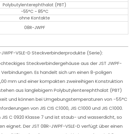
Polybutylenterephthalat (PBT)
-55°C ~ 85°C
ohne Kontakte
08R-JWPF
R-JWPF-VSLE-D Steckverbinderprodukte (Serie):
 rechteckiges Steckverbindergehäuse aus der JST JWPF-
en Verbindungen. Es handelt sich um einen 8-poligen
2,00 mm und einer kompakten zweireihigen Konstruktion
estehen aus langlebigem Polybutylenterephthalat (PBT)
gkeit und können bei Umgebungstemperaturen von -55°C
Anforderungen von JIS CIS C1000, JIS C1000 und JIS C1000.
IS C 0920 Klasse 7 und ist staub- und wasserdicht, so
en eignet. Der JST 08R-JWPF-VSLE-D verfügt über einen