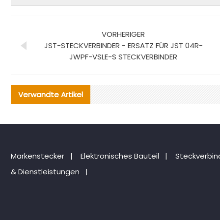
VORHERIGER
JST-STECKVERBINDER - ERSATZ FÜR JST 04R-
JWPF-VSLE-S STECKVERBINDER
Verwandte Artikel
Markenstecker
|
Elektronisches Bauteil
|
Steckverbi
& Dienstleistungen
|