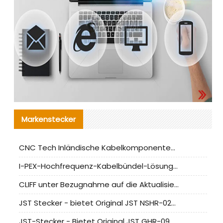
Markenstecker
CNC Tech Inländische Kabelkomponentenbewertung und Massenproduktionsanpassungsanleitung
I-PEX-Hochfrequenz-Kabelbündel-Lösung für die heimische Produktion analysiert
CLIFF unter Bezugnahme auf die Aktualisierung der chinesischen Stecker-Testnormen
JST Stecker - bietet Original JST NSHR-02V-S Stecker und Ersatzteile an
JST-Stecker - Bietet Original JST GHR-09V-S Stecker und Ersatzteile an