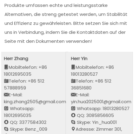
Produkte umfassen echte und leistungsstarke
Alternativen, die streng getestet werden, um Stabilität
und Effizienz zu gewährleisten. Bitte setzen Sie sich mit
uns in Verbindung, indem Sie die Kontaktdaten auf der
Seite mit den Dokumenten verwenden!
Herr Zhang
Herr Yin
Mobiltelefon: +86
Mobiltelefon: +86
18012695035
18013280527
Telefon: +86 512
Telefon: +86 512
57888959
36851680
E-Mail:
E-Mail:
king.zhang2505@gmail.com
yin.hua2025001@gmail.com
Whatsapp:
Whatsapp: 18013280527
18012695035
QQ: 3085856605
QQ: 3377584302
Skype: Yin_hua001
Skype: Benz_009
Adresse: Zimmer 301,