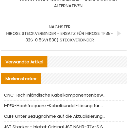
ALTERNATIVEN
NÄCHSTER
HIROSE STECKVERBINDER - ERSATZ FÜR HIROSE TF38-
32S-0.5SV(830) STECKVERBINDER
Verwandte Artikel
Markenstecker
CNC Tech Inländische Kabelkomponentenbewertung und Massenproduktionsanpassungsanleitung
I-PEX-Hochfrequenz-Kabelbündel-Lösung für die heimische Produktion analysiert
CLIFF unter Bezugnahme auf die Aktualisierung der chinesischen Stecker-Testnormen
JST Stecker - bietet Original JST NSHR-02V-S Stecker und Ersatzteile an