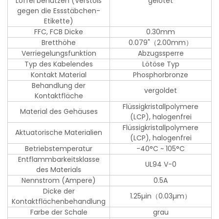
Löffel benutzen (Verstoß
gelötet
gegen die Essstäbchen-
Etikette)
FFC, FCB Dicke
0.30mm
Bretthöhe
0.079"（2.00mm）
Verriegelungsfunktion
Abzugssperre
Typ des Kabelendes
Lötöse Typ
Kontakt Material
Phosphorbronze
Behandlung der
vergoldet
Kontaktfläche
Flüssigkristallpolymere
Material des Gehäuses
(LCP), halogenfrei
Flüssigkristallpolymere
Aktuatorische Materialien
(LCP), halogenfrei
Betriebstemperatur
-40°C ~ 105°C
Entflammbarkeitsklasse
UL94 V-0
des Materials
Nennstrom (Ampere)
0.5A
Dicke der
1.25µin（0.03µm）
Kontaktflächenbehandlung
Farbe der Schale
grau