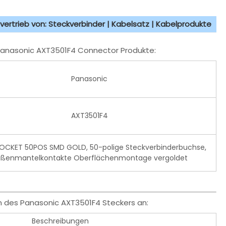
vertrieb von: Steckverbinder | Kabelsatz | Kabelprodukte
 Panasonic AXT3501F4 Connector Produkte:
Panasonic
AXT3501F4
OCKET 50POS SMD GOLD, 50-polige Steckverbinderbuchse,
ßenmantelkontakte Oberflächenmontage vergoldet
n des Panasonic AXT3501F4 Steckers an:
Beschreibungen