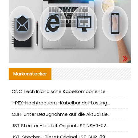
Markenstecker
CNC Tech Inländische Kabelkomponentenbewertung und Massenproduktionsanpassungsanleitung
I-PEX-Hochfrequenz-Kabelbündel-Lösung für die heimische Produktion analysiert
CLIFF unter Bezugnahme auf die Aktualisierung der chinesischen Stecker-Testnormen
JST Stecker - bietet Original JST NSHR-02V-S Stecker und Ersatzteile an
JST-Stecker - Bietet Original JST GHR-09V-S Stecker und Ersatzteile an