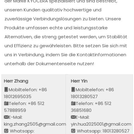
der Marke KYOCERA spezialisiert und sind bestrebt,
unseren Kunden qualitativ hochwertige und
zuverlässige Verbindungslösungen zu bieten. Unsere
Produkte umfassen echte und leistungsstarke
Alternativen, die streng getestet werden, um Stabilität
und Effizienz zu gewährleisten. Bitte setzen Sie sich mit
uns in Verbindung, indem Sie die Kontaktinformationen
unterhalb der Dokumentenseite nutzen!
Herr Zhang
Herr Yin
Mobiltelefon: +86
Mobiltelefon: +86
18012695035
18013280527
Telefon: +86 512
Telefon: +86 512
57888959
36851680
E-Mail:
E-Mail:
king.zhang2505@gmail.com
yin.hua2025001@gmail.com
Whatsapp:
Whatsapp: 18013280527