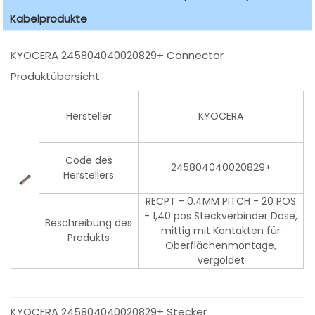
Kabelprodukte
KYOCERA 245804040020829+ Connector
Produktübersicht:
Hersteller
KYOCERA
Code des
245804040020829+
Herstellers
RECPT - 0.4MM PITCH - 20 POS
- 1,40 pos Steckverbinder Dose,
Beschreibung des
mittig mit Kontakten für
Produkts
Oberflächenmontage,
vergoldet
KYOCERA 245804040020829+ Stecker