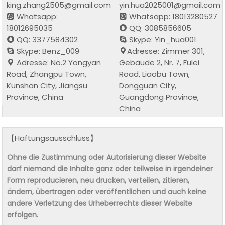
king.zhang2505@gmail.com
yin.hua2025001@gmail.com
Whatsapp:
Whatsapp: 18013280527
18012695035
QQ: 3085856605
QQ: 3377584302
Skype: Yin_hua001
Skype: Benz_009
Adresse: Zimmer 301,
Adresse: No.2 Yongyan
Gebäude 2, Nr. 7, Fulei
Road, Zhangpu Town,
Road, Liaobu Town,
Kunshan City, Jiangsu
Dongguan City,
Province, China
Guangdong Province,
China
【Haftungsausschluss】
Ohne die Zustimmung oder Autorisierung dieser Website
darf niemand die Inhalte ganz oder teilweise in irgendeiner
Form reproducieren, neu drucken, verteilen, zitieren,
ändern, übertragen oder veröffentlichen und auch keine
andere Verletzung des Urheberrechts dieser Website
erfolgen.