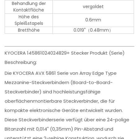
Behandlung der
vergoldet
Kontaktfläche
Höhe des
0.6mm
Spleißstapels
Bretthöhe
0.019"（0.48mm）
KYOCERA 145861024024829+ Stecker Produkt (Serie)
Beschreibung:
Die KYOCERA AVX 5861 Serie von Array Edge Type
Mezzanine-Steckverbindern (Board-to-Board-
Steckverbinder) sind hochleistungsfähige
oberflächenmontierbare Steckverbinder, die für
kompakte elektronische Geräte entwickelt wurden.
Diese Steckverbinderserie verfügt über eine 24-polige
Bitanzahl mit 0,014" (0,35mm) Pin-Abstand und
unterstützt eine 2-reihige Konstruktion, wodurch sie