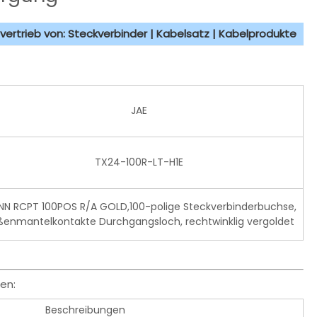
vertrieb von: Steckverbinder | Kabelsatz | Kabelprodukte
JAE
TX24-100R-LT-H1E
N RCPT 100POS R/A GOLD,100-polige Steckverbinderbuchse,
enmantelkontakte Durchgangsloch, rechtwinklig vergoldet
en:
Beschreibungen