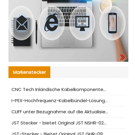
Markenstecker
CNC Tech Inländische Kabelkomponentenbewertung und Massenproduktionsanpassungsanleitung
I-PEX-Hochfrequenz-Kabelbündel-Lösung für die heimische Produktion analysiert
CLIFF unter Bezugnahme auf die Aktualisierung der chinesischen Stecker-Testnormen
JST Stecker - bietet Original JST NSHR-02V-S Stecker und Ersatzteile an
JST-Stecker - Bietet Original JST GHR-09V-S Stecker und Ersatzteile an