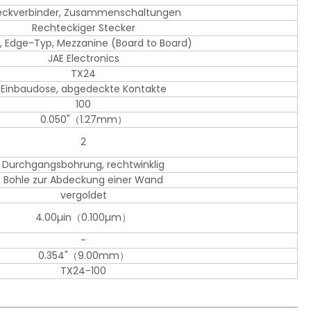
eckverbinder, Zusammenschaltungen
Rechteckiger Stecker
, Edge-Typ, Mezzanine (Board to Board)
JAE Electronics
TX24
Einbaudose, abgedeckte Kontakte
100
0.050"（1.27mm）
2
Durchgangsbohrung, rechtwinklig
Bohle zur Abdeckung einer Wand
vergoldet
4.00µin（0.100µm）
-
0.354"（9.00mm）
TX24-100