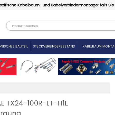
ezifische Kabelbaum- und Kabelverbindermontage; falls Sie
NISCHES BAUTEIL
STECKVERBINDERBESTAND
KABELBAUM MONTA
JAE TX24-100R-LT-H1E
orgung