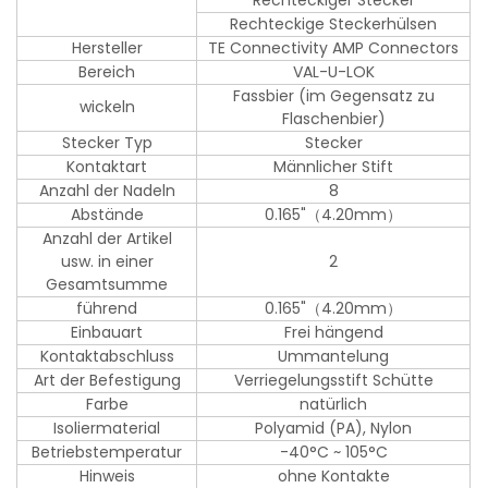
Rechteckiger Stecker
Rechteckige Steckerhülsen
Hersteller
TE Connectivity AMP Connectors
Bereich
VAL-U-LOK
Fassbier (im Gegensatz zu
wickeln
Flaschenbier)
Stecker Typ
Stecker
Kontaktart
Männlicher Stift
Anzahl der Nadeln
8
Abstände
0.165"（4.20mm）
Anzahl der Artikel
usw. in einer
2
Gesamtsumme
führend
0.165"（4.20mm）
Einbauart
Frei hängend
Kontaktabschluss
Ummantelung
Art der Befestigung
Verriegelungsstift Schütte
Farbe
natürlich
Isoliermaterial
Polyamid (PA), Nylon
Betriebstemperatur
-40°C ~ 105°C
Hinweis
ohne Kontakte