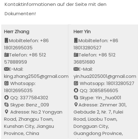
Kontaktinformationen auf der Seite mit den
Dokumenten!
Herr Zhang
Herr Yin
Mobiltelefon: +86
Mobiltelefon: +86
18012695035
18013280527
Telefon: +86 512
Telefon: +86 512
57888959
36851680
E-Mail:
E-Mail:
king.zhang2505@gmail.com
yin.hua2025001@gmail.com
Whatsapp:
Whatsapp: 18013280527
18012695035
QQ: 3085856605
QQ: 3377584302
Skype: Yin_hua001
Skype: Benz_009
Adresse: Zimmer 301,
Adresse: No.2 Yongyan
Gebäude 2, Nr. 7, Fulei
Road, Zhangpu Town,
Road, Liaobu Town,
Kunshan City, Jiangsu
Dongguan City,
Province, China
Guangdong Province,