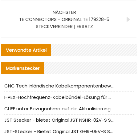
NÄCHSTER
TE CONNECTORS - ORIGINAL TE 179228-5
STECKVERBINDER | ERSATZ
Verwandte Artikel
Markenstecker
CNC Tech Inländische Kabelkomponentenbewertung und Massenproduktionsanpassungsanleitung
I-PEX-Hochfrequenz-Kabelbündel-Lösung für die heimische Produktion analysiert
CLIFF unter Bezugnahme auf die Aktualisierung der chinesischen Stecker-Testnormen
JST Stecker - bietet Original JST NSHR-02V-S Stecker und Ersatzteile an
JST-Stecker - Bietet Original JST GHR-09V-S Stecker und Ersatzteile an