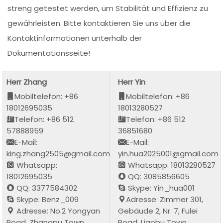
streng getestet werden, um Stabilität und Effizienz zu
gewährleisten. Bitte kontaktieren Sie uns über die
Kontaktinformationen unterhalb der
Dokumentationsseite!
Herr Zhang
Herr Yin
Mobiltelefon: +86
Mobiltelefon: +86
18012695035
18013280527
Telefon: +86 512
Telefon: +86 512
57888959
36851680
E-Mail:
E-Mail:
king.zhang2505@gmail.com
yin.hua2025001@gmail.com
Whatsapp:
Whatsapp: 18013280527
18012695035
QQ: 3085856605
QQ: 3377584302
Skype: Yin_hua001
Skype: Benz_009
Adresse: Zimmer 301,
Adresse: No.2 Yongyan
Gebäude 2, Nr. 7, Fulei
Road, Zhangpu Town,
Road, Liaobu Town,