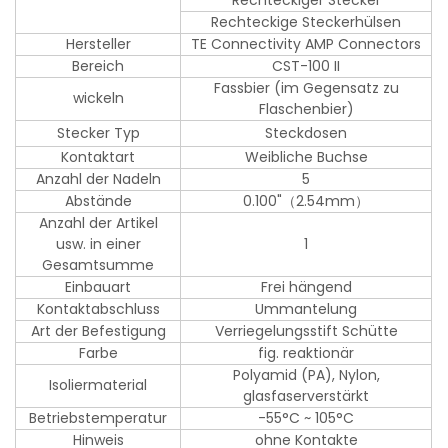
Rechteckiger Stecker
Rechteckige Steckerhülsen
Hersteller
TE Connectivity AMP Connectors
Bereich
CST-100 II
Fassbier (im Gegensatz zu
wickeln
Flaschenbier)
Stecker Typ
Steckdosen
Kontaktart
Weibliche Buchse
Anzahl der Nadeln
5
Abstände
0.100"（2.54mm）
Anzahl der Artikel
usw. in einer
1
Gesamtsumme
Einbauart
Frei hängend
Kontaktabschluss
Ummantelung
Art der Befestigung
Verriegelungsstift Schütte
Farbe
fig. reaktionär
Polyamid (PA), Nylon,
Isoliermaterial
glasfaserverstärkt
Betriebstemperatur
-55°C ~ 105°C
Hinweis
ohne Kontakte