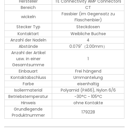
Hersteller
TE Connectivity AMP Connectors
Bereich
CT
Fassbier (im Gegensatz zu
wickeln
Flaschenbier)
Stecker Typ
Steckdosen
Kontaktart
Weibliche Buchse
Anzahl der Nadeln
4
Abstände
0.079"（2.00mm）
Anzahl der Artikel
usw. in einer
1
Gesamtsumme
Einbauart
Frei hängend
Kontaktabschluss
Ummantelung
Farbe
eisenhaltig
Isoliermaterial
Polyamid (PA66), Nylon 6/6
Betriebstemperatur
-30°C ~ 105°C
Hinweis
ohne Kontakte
Grundlegende
179228
Produktnummer