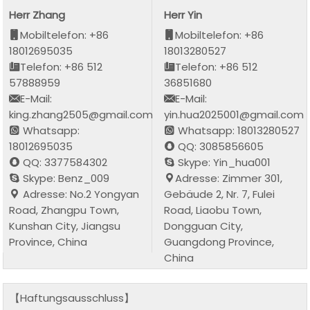
Herr Zhang
Herr Yin
Mobiltelefon: +86
Mobiltelefon: +86
18012695035
18013280527
Telefon: +86 512
Telefon: +86 512
57888959
36851680
E-Mail:
E-Mail:
king.zhang2505@gmail.com
yin.hua2025001@gmail.com
Whatsapp:
Whatsapp: 18013280527
18012695035
QQ: 3085856605
QQ: 3377584302
Skype: Yin_hua001
Skype: Benz_009
Adresse: Zimmer 301,
Adresse: No.2 Yongyan
Gebäude 2, Nr. 7, Fulei
Road, Zhangpu Town,
Road, Liaobu Town,
Kunshan City, Jiangsu
Dongguan City,
Province, China
Guangdong Province,
China
【Haftungsausschluss】