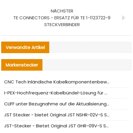
NÄCHSTER
TE CONNECTORS - ERSATZ FÜR TE 1-1123722-9
STECKVERBINDER
Verwandte Artikel
Markenstecker
CNC Tech Inländische Kabelkomponentenbewertung und Massenproduktionsanpassungsanleitung
I-PEX-Hochfrequenz-Kabelbündel-Lösung für die heimische Produktion analysiert
CLIFF unter Bezugnahme auf die Aktualisierung der chinesischen Stecker-Testnormen
JST Stecker - bietet Original JST NSHR-02V-S Stecker und Ersatzteile an
JST-Stecker - Bietet Original JST GHR-09V-S Stecker und Ersatzteile an