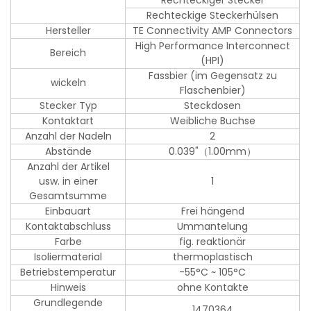
Rechteckiger Stecker
Rechteckige Steckerhülsen
Hersteller
TE Connectivity AMP Connectors
High Performance Interconnect
Bereich
(HPI)
Fassbier (im Gegensatz zu
wickeln
Flaschenbier)
Stecker Typ
Steckdosen
Kontaktart
Weibliche Buchse
Anzahl der Nadeln
2
Abstände
0.039"（1.00mm）
Anzahl der Artikel
usw. in einer
1
Gesamtsumme
Einbauart
Frei hängend
Kontaktabschluss
Ummantelung
Farbe
fig. reaktionär
Isoliermaterial
thermoplastisch
Betriebstemperatur
-55°C ~ 105°C
Hinweis
ohne Kontakte
Grundlegende
1470364