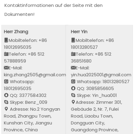
Kontaktinformationen auf der Seite mit den
Dokumenten!
Herr Zhang
Herr Yin
Mobiltelefon: +86
Mobiltelefon: +86
18012695035
18013280527
Telefon: +86 512
Telefon: +86 512
57888959
36851680
E-Mail:
E-Mail:
king.zhang2505@gmail.com
yin.hua2025001@gmail.com
Whatsapp:
Whatsapp: 18013280527
18012695035
QQ: 3085856605
QQ: 3377584302
Skype: Yin_hua001
Skype: Benz_009
Adresse: Zimmer 301,
Adresse: No.2 Yongyan
Gebäude 2, Nr. 7, Fulei
Road, Zhangpu Town,
Road, Liaobu Town,
Kunshan City, Jiangsu
Dongguan City,
Province, China
Guangdong Province,