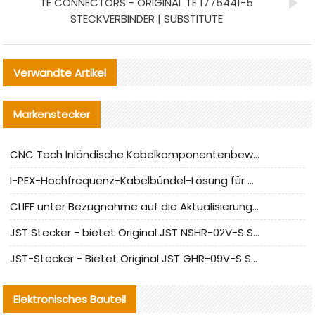
TE CONNECTORS - ORIGINAL TE 1775441-5
STECKVERBINDER | SUBSTITUTE
Verwandte Artikel
Markenstecker
CNC Tech Inländische Kabelkomponentenbewertung und Massenproduktionsanpassungsanleitung
I-PEX-Hochfrequenz-Kabelbündel-Lösung für die heimische Produktion analysiert
CLIFF unter Bezugnahme auf die Aktualisierung der chinesischen Stecker-Testnormen
JST Stecker - bietet Original JST NSHR-02V-S Stecker und Ersatzteile an
JST-Stecker - Bietet Original JST GHR-09V-S Stecker und Ersatzteile an
Elektronisches Bauteil