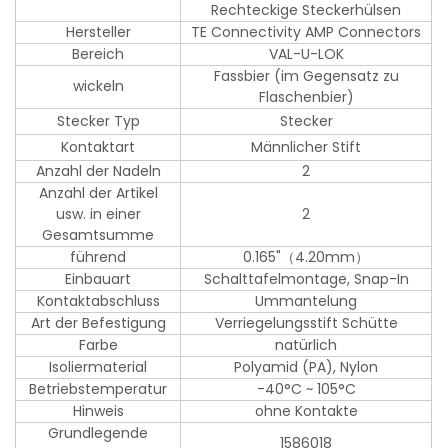
Rechteckige Steckerhülsen
Hersteller
TE Connectivity AMP Connectors
Bereich
VAL-U-LOK
Fassbier (im Gegensatz zu
wickeln
Flaschenbier)
Stecker Typ
Stecker
Kontaktart
Männlicher Stift
Anzahl der Nadeln
2
Anzahl der Artikel
usw. in einer
2
Gesamtsumme
führend
0.165"（4.20mm）
Einbauart
Schalttafelmontage, Snap-In
Kontaktabschluss
Ummantelung
Art der Befestigung
Verriegelungsstift Schütte
Farbe
natürlich
Isoliermaterial
Polyamid (PA), Nylon
Betriebstemperatur
-40°C ~ 105°C
Hinweis
ohne Kontakte
Grundlegende
1586018