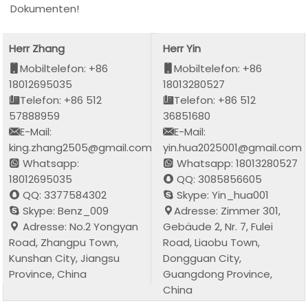
Dokumenten!
Herr Zhang
Herr Yin
Mobiltelefon: +86
Mobiltelefon: +86
18012695035
18013280527
Telefon: +86 512
Telefon: +86 512
57888959
36851680
E-Mail:
E-Mail:
king.zhang2505@gmail.com
yin.hua2025001@gmail.com
Whatsapp:
Whatsapp: 18013280527
18012695035
QQ: 3085856605
QQ: 3377584302
Skype: Yin_hua001
Skype: Benz_009
Adresse: Zimmer 301,
Adresse: No.2 Yongyan
Gebäude 2, Nr. 7, Fulei
Road, Zhangpu Town,
Road, Liaobu Town,
Kunshan City, Jiangsu
Dongguan City,
Province, China
Guangdong Province,
China