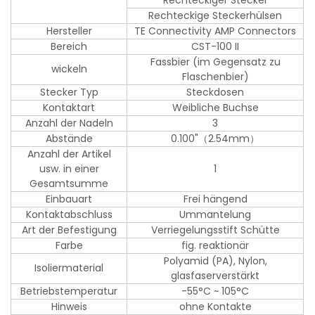
Rechteckiger Stecker
Rechteckige Steckerhülsen
Hersteller
TE Connectivity AMP Connectors
Bereich
CST-100 II
Fassbier (im Gegensatz zu
wickeln
Flaschenbier)
Stecker Typ
Steckdosen
Kontaktart
Weibliche Buchse
Anzahl der Nadeln
3
Abstände
0.100"（2.54mm）
Anzahl der Artikel
usw. in einer
1
Gesamtsumme
Einbauart
Frei hängend
Kontaktabschluss
Ummantelung
Art der Befestigung
Verriegelungsstift Schütte
Farbe
fig. reaktionär
Polyamid (PA), Nylon,
Isoliermaterial
glasfaserverstärkt
Betriebstemperatur
-55°C ~ 105°C
Hinweis
ohne Kontakte